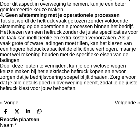
Door dit aspect in overweging te nemen, kun je een beter
geïnformeerde keuze maken.
4. Geen afstemming met je operationele processen
Tot slot wordt de heftruck vaak gekozen zonder voldoende
afstemming op de operationele processen binnen het bedrijf.
Het kiezen van een heftruck zonder de juiste specificaties voor
de taak kan inefficiëntie en extra kosten veroorzaken. Als je
vaak grote of zware ladingen moet tillen, kan het kiezen van
een hogere heftruckcapaciteit de efficiëntie verhogen, maar je
moet wel rekening houden met de specifieke eisen van de
ladingen.
Door deze fouten te vermijden, kun je een weloverwogen
keuze maken bij het elektrische heftruck kopen en ervoor
zorgen dat je bedrijfsvoering soepel blijft draaien. Zorg ervoor
dat je alle details goed in overweging neemt, zodat je de juiste
heftruck kiest voor jouw behoeften.
«
Vorige
Volgende
»
D
D
S
D
e
e
h
e
Reactie plaatsen
l
e
a
l
Naam *
e
l
r
e
n
e
n