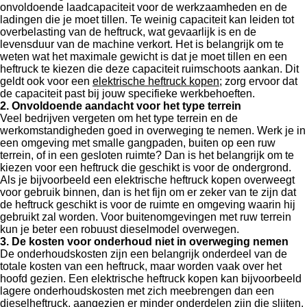
onvoldoende laadcapaciteit voor de werkzaamheden en de
ladingen die je moet tillen. Te weinig capaciteit kan leiden tot
overbelasting van de heftruck, wat gevaarlijk is en de
levensduur van de machine verkort. Het is belangrijk om te
weten wat het maximale gewicht is dat je moet tillen en een
heftruck te kiezen die deze capaciteit ruimschoots aankan. Dit
geldt ook voor een
elektrische heftruck kopen
; zorg ervoor dat
de capaciteit past bij jouw specifieke werkbehoeften.
2. Onvoldoende aandacht voor het type terrein
Veel bedrijven vergeten om het type terrein en de
werkomstandigheden goed in overweging te nemen. Werk je in
een omgeving met smalle gangpaden, buiten op een ruw
terrein, of in een gesloten ruimte? Dan is het belangrijk om te
kiezen voor een heftruck die geschikt is voor de ondergrond.
Als je bijvoorbeeld een elektrische heftruck kopen overweegt
voor gebruik binnen, dan is het fijn om er zeker van te zijn dat
de heftruck geschikt is voor de ruimte en omgeving waarin hij
gebruikt zal worden. Voor buitenomgevingen met ruw terrein
kun je beter een robuust dieselmodel overwegen.
3. De kosten voor onderhoud niet in overweging nemen
De onderhoudskosten zijn een belangrijk onderdeel van de
totale kosten van een heftruck, maar worden vaak over het
hoofd gezien. Een elektrische heftruck kopen kan bijvoorbeeld
lagere onderhoudskosten met zich meebrengen dan een
dieselheftruck, aangezien er minder onderdelen zijn die slijten.