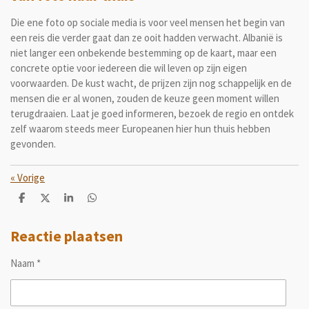
Die ene foto op sociale media is voor veel mensen het begin van
een reis die verder gaat dan ze ooit hadden verwacht. Albanië is
niet langer een onbekende bestemming op de kaart, maar een
concrete optie voor iedereen die wil leven op zijn eigen
voorwaarden. De kust wacht, de prijzen zijn nog schappelijk en de
mensen die er al wonen, zouden de keuze geen moment willen
terugdraaien. Laat je goed informeren, bezoek de regio en ontdek
zelf waarom steeds meer Europeanen hier hun thuis hebben
gevonden.
«
Vorige
D
D
S
D
e
e
h
e
l
e
a
l
e
l
r
e
Reactie plaatsen
n
e
n
Naam *