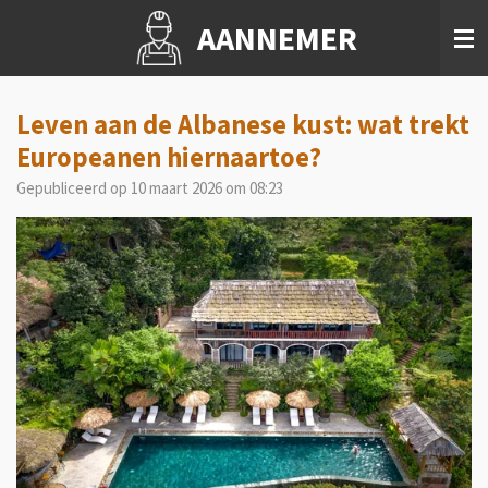
Ga
AANNEMER
direct
naar
de
hoofdinhoud
Leven aan de Albanese kust: wat trekt
Europeanen hiernaartoe?
Gepubliceerd op 10 maart 2026 om 08:23