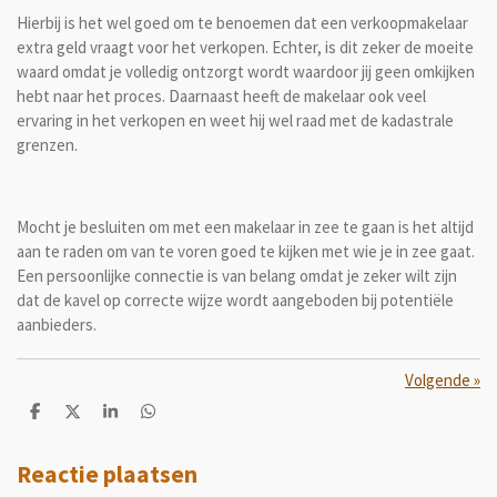
Hierbij is het wel goed om te benoemen dat een verkoopmakelaar
extra geld vraagt voor het verkopen. Echter, is dit zeker de moeite
waard omdat je volledig ontzorgt wordt waardoor jij geen omkijken
hebt naar het proces. Daarnaast heeft de makelaar ook veel
ervaring in het verkopen en weet hij wel raad met de kadastrale
grenzen.
Mocht je besluiten om met een makelaar in zee te gaan is het altijd
aan te raden om van te voren goed te kijken met wie je in zee gaat.
Een persoonlijke connectie is van belang omdat je zeker wilt zijn
dat de kavel op correcte wijze wordt aangeboden bij potentiële
aanbieders.
Volgende
»
D
D
S
D
e
e
h
e
l
e
a
l
e
l
r
e
Reactie plaatsen
n
e
n