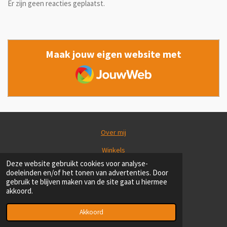
Er zijn geen reacties geplaatst.
Maak jouw eigen website met
JouwWeb
Over mij
Winkels
Deze website gebruikt cookies voor analyse-
Blog
doeleinden en/of het tonen van advertenties. Door
gebruik te blijven maken van de site gaat u hiermee
Tips
akkoord.
© 2019 - 2026 aannemer
Powered by
JouwWeb
Akkoord